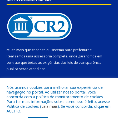
Muito mais que
criar site
ou
sistema para prefeituras
!
Realizamos uma
assessoria
completa, onde garantimos em
contrato que todas as exigências das
leis de transparência
pública
serão atendidas.
Conheça o
PNTP
e o
Radar da Transparência Pública
Nós usamos cookies para melhorar sua experiência de
navegação no portal. Ao utilizar nosso portal, você
concorda com a política de monitoramento de cookies.
Para ter mais informações sobre como isso é feito, acesse
Política de cookies (
Leia mais
). Se você concorda, clique em
Todos os direitos reservados a Prefeitura Municipal de Ponta de
ACEITO.
Pedras.