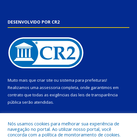
DESENVOLVIDO POR CR2
Muito mais que
criar site
ou
sistema para prefeituras
!
Realizamos uma
assessoria
completa, onde garantimos em
contrato que todas as exigências das
leis de transparência
pública
serão atendidas.
Conheça o
PNTP
e o
Radar da Transparência Pública
Nós usamos cookies para melhorar sua experiência de
navegação no portal. Ao utilizar nosso portal, você
concorda com a política de monitoramento de cookies.