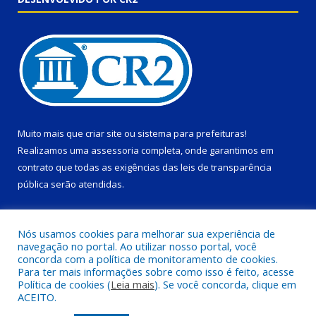
Muito mais que
criar site
ou
sistema para prefeituras
!
Realizamos uma
assessoria
completa, onde garantimos em
contrato que todas as exigências das
leis de transparência
pública
serão atendidas.
Conheça o
PNTP
e o
Radar da Transparência Pública
Nós usamos cookies para melhorar sua experiência de
navegação no portal. Ao utilizar nosso portal, você
concorda com a política de monitoramento de cookies.
Para ter mais informações sobre como isso é feito, acesse
Política de cookies (
Leia mais
). Se você concorda, clique em
Todos os direitos reservados a Prefeitura Municipal de Ponta de
ACEITO.
Pedras.