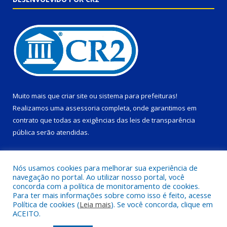
Muito mais que
criar site
ou
sistema para prefeituras
!
Realizamos uma
assessoria
completa, onde garantimos em
contrato que todas as exigências das
leis de transparência
pública
serão atendidas.
Conheça o
PNTP
e o
Radar da Transparência Pública
Nós usamos cookies para melhorar sua experiência de
navegação no portal. Ao utilizar nosso portal, você
concorda com a política de monitoramento de cookies.
Para ter mais informações sobre como isso é feito, acesse
Política de cookies (
Leia mais
). Se você concorda, clique em
Todos os direitos reservados a Prefeitura Municipal de Ponta de
ACEITO.
Pedras.