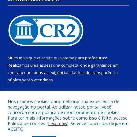
Muito mais que
criar site
ou
sistema para prefeituras
!
Realizamos uma
assessoria
completa, onde garantimos em
contrato que todas as exigências das
leis de transparência
pública
serão atendidas.
Conheça o
PNTP
e o
Radar da Transparência Pública
Nós usamos cookies para melhorar sua experiência de
navegação no portal. Ao utilizar nosso portal, você
concorda com a política de monitoramento de cookies.
Para ter mais informações sobre como isso é feito, acesse
Política de cookies (
Leia mais
). Se você concorda, clique em
Todos os direitos reservados a Prefeitura Municipal de Ponta de
ACEITO.
Pedras.