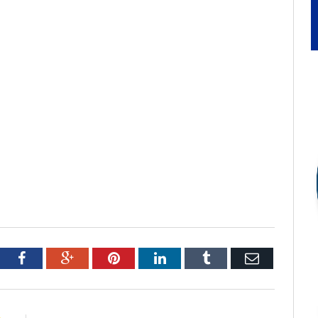
tter
Facebook
Google+
Pinterest
LinkedIn
Tumblr
Email