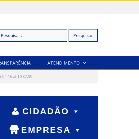
squisar
RANSPARÊNCIA
ATENDIMENTO
04-16 at 10.37.39
r:
CIDADÃO
EMPRESA