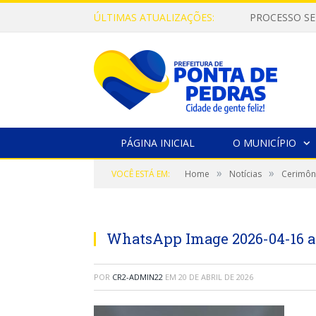
ÚLTIMAS ATUALIZAÇÕES:
PROCESSO SE
PÁGINA INICIAL
O MUNICÍPIO
»
»
VOCÊ ESTÁ EM:
Home
Notícias
Cerimôni
WhatsApp Image 2026-04-16 at
POR
CR2-ADMIN22
EM
20 DE ABRIL DE 2026