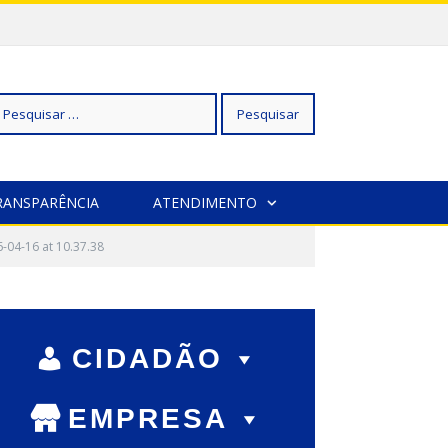
squisar
RANSPARÊNCIA
ATENDIMENTO
04-16 at 10.37.38
r:
CIDADÃO
EMPRESA