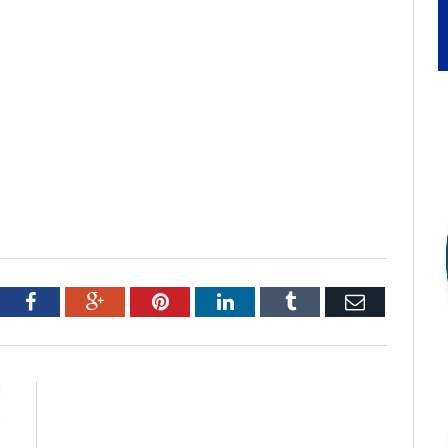
tter
Facebook
Google+
Pinterest
LinkedIn
Tumblr
Email
E
o
l