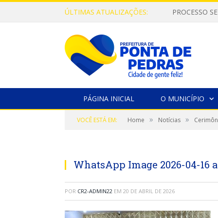
ÚLTIMAS ATUALIZAÇÕES:
PROCESSO SE
PÁGINA INICIAL
O MUNICÍPIO
»
»
VOCÊ ESTÁ EM:
Home
Notícias
Cerimôni
WhatsApp Image 2026-04-16 at
POR
CR2-ADMIN22
EM
20 DE ABRIL DE 2026