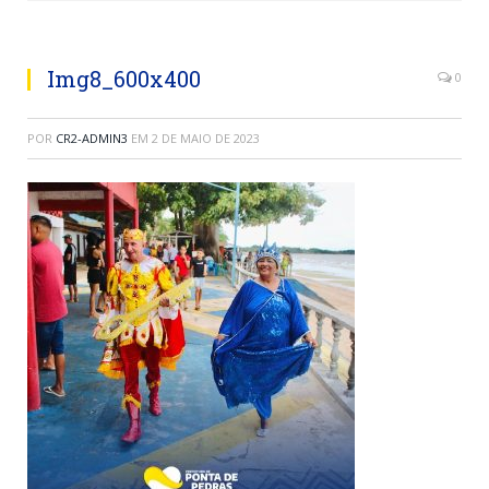
Img8_600x400
0
POR
CR2-ADMIN3
EM
2 DE MAIO DE 2023