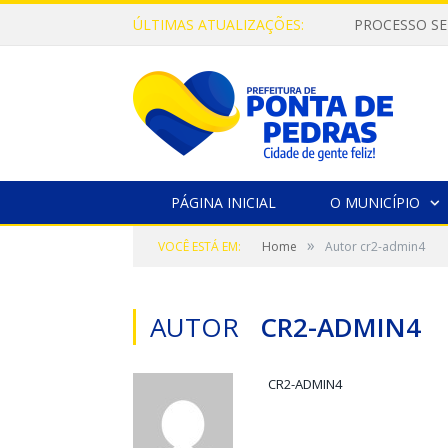
ÚLTIMAS ATUALIZAÇÕES:
PROCESSO SE
PÁGINA INICIAL
O MUNICÍPIO
»
VOCÊ ESTÁ EM:
Home
Autor cr2-admin4
AUTOR
CR2-ADMIN4
CR2-ADMIN4