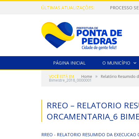
ÚLTIMAS ATUALIZAÇÕES:
PROCESSO SE
PÁGINA INICIAL
O MUNICÍPIO
»
VOCÊ ESTÁ EM:
Home
Relatório Resumido d
Bimestre_2018_0000001
RREO – RELATORIO RE
ORCAMENTARIA_6 BIME
RREO - RELATORIO RESUMIDO DA EXECUCAO O