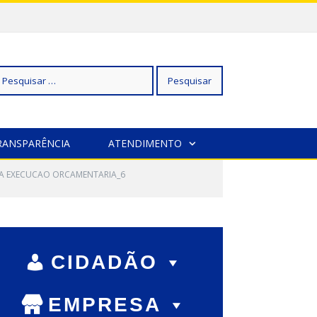
squisar
RANSPARÊNCIA
ATENDIMENTO
DA EXECUCAO ORCAMENTARIA_6
r:
CIDADÃO
EMPRESA