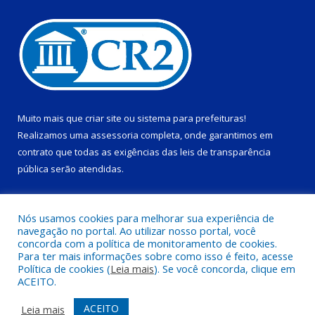
Muito mais que
criar site
ou
sistema para prefeituras
!
Realizamos uma
assessoria
completa, onde garantimos em
contrato que todas as exigências das
leis de transparência
pública
serão atendidas.
Conheça o
PNTP
e o
Radar da Transparência Pública
Nós usamos cookies para melhorar sua experiência de
navegação no portal. Ao utilizar nosso portal, você
concorda com a política de monitoramento de cookies.
Para ter mais informações sobre como isso é feito, acesse
Política de cookies (
Leia mais
). Se você concorda, clique em
Todos os direitos reservados a Prefeitura Municipal de Ponta de
ACEITO.
Pedras.
ACEITO
Leia mais