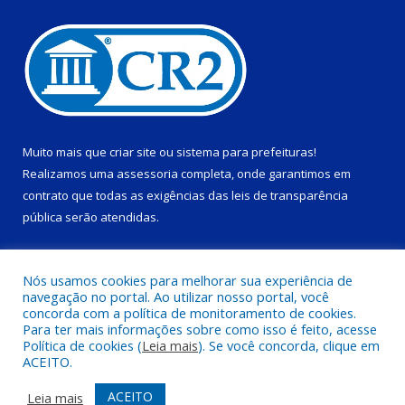
Muito mais que
criar site
ou
sistema para prefeituras
!
Realizamos uma
assessoria
completa, onde garantimos em
contrato que todas as exigências das
leis de transparência
pública
serão atendidas.
Conheça o
PNTP
e o
Radar da Transparência Pública
Nós usamos cookies para melhorar sua experiência de
navegação no portal. Ao utilizar nosso portal, você
concorda com a política de monitoramento de cookies.
Para ter mais informações sobre como isso é feito, acesse
Política de cookies (
Leia mais
). Se você concorda, clique em
Todos os direitos reservados a Prefeitura Municipal de Ponta de
ACEITO.
Pedras.
ACEITO
Leia mais