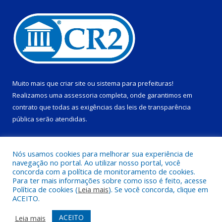
Muito mais que
criar site
ou
sistema para prefeituras
!
Realizamos uma
assessoria
completa, onde garantimos em
contrato que todas as exigências das
leis de transparência
pública
serão atendidas.
Conheça o
PNTP
e o
Radar da Transparência Pública
Nós usamos cookies para melhorar sua experiência de
navegação no portal. Ao utilizar nosso portal, você
concorda com a política de monitoramento de cookies.
Para ter mais informações sobre como isso é feito, acesse
Política de cookies (
Leia mais
). Se você concorda, clique em
Todos os direitos reservados a Prefeitura Municipal de Ponta de
ACEITO.
Pedras.
ACEITO
Leia mais