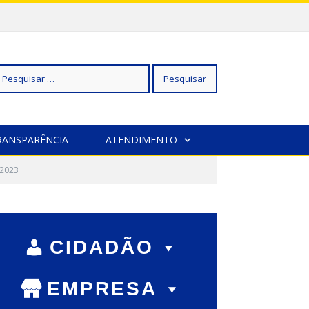
squisar
RANSPARÊNCIA
ATENDIMENTO
-2023
r:
CIDADÃO
EMPRESA