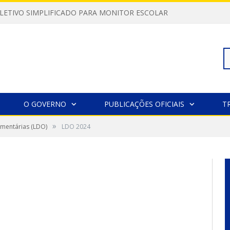
LETIVO SIMPLIFICADO PARA MONITOR ESCOLAR
Pe
O GOVERNO
PUBLICAÇÕES OFICIAIS
T
»
amentárias (LDO)
LDO 2024
po