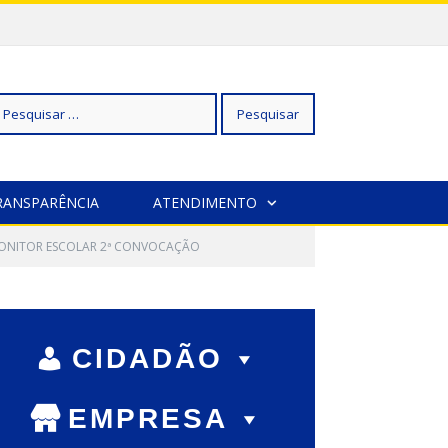
squisar
RANSPARÊNCIA
ATENDIMENTO
 MONITOR ESCOLAR 2ª CONVOCAÇÃO
r:
CIDADÃO
EMPRESA