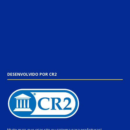
DESENVOLVIDO POR CR2
Muito mais que
criar site
ou
sistema para prefeituras
!