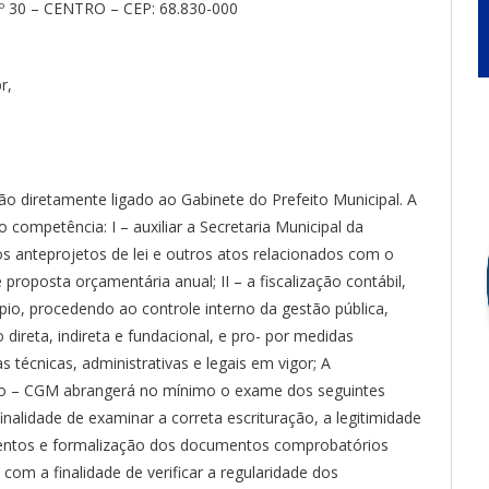
30 – CENTRO – CEP: 68.830-000
r,
o diretamente ligado ao Gabinete do Prefeito Municipal. A
ompetência: I – auxiliar a Secretaria Municipal da
 anteprojetos de lei e outros atos relacionados com o
e proposta orçamentária anual; II – a fiscalização contábil,
ípio, procedendo ao controle interno da gestão pública,
o direta, indireta e fundacional, e pro- por medidas
s técnicas, administrativas e legais em vigor; A
pio – CGM abrangerá no mínimo o exame dos seguintes
finalidade de examinar a correta escrituração, a legitimidade
entos e formalização dos documentos comprobatórios
, com a finalidade de verificar a regularidade dos