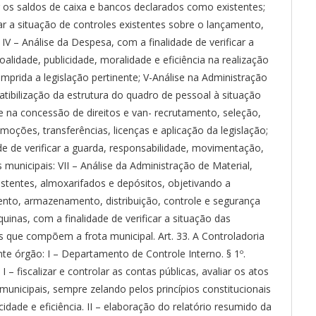
os saldos de caixa e bancos declarados como existentes;
icar a situação de controles existentes sobre o lançamento,
IV – Análise da Despesa, com a finalidade de verificar a
oalidade, publicidade, moralidade e eficiência na realização
prida a legislação pertinente; V-Análise na Administração
atibilização da estrutura do quadro de pessoal à situação
e na concessão de direitos e van- recrutamento, seleção,
moções, transferências, licenças e aplicação da legislação;
e de verificar a guarda, responsabilidade, movimentação,
municipais: VII – Análise da Administração de Material,
istentes, almoxarifados e depósitos, objetivando a
nto, armazenamento, distribuição, controle e segurança
uinas, com a finalidade de verificar a situação das
 que compõem a frota municipal. Art. 33. A Controladoria
e órgão: I – Departamento de Controle Interno. § 1º.
 fiscalizar e controlar as contas públicas, avaliar os atos
unicipais, sempre zelando pelos princípios constitucionais
idade e eficiência. II – elaboração do relatório resumido da