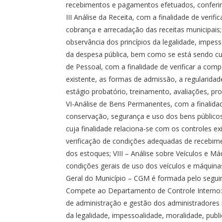
recebimentos e pagamentos efetuados, conferir 
III Análise da Receita, com a finalidade de verif
cobrança e arrecadação das receitas municipais; 
observância dos princípios da legalidade, impess
da despesa pública, bem como se está sendo cum
de Pessoal, com a finalidade de verificar a comp
existente, as formas de admissão, a regularidad
estágio probatório, treinamento, avaliações, pro
VI-Análise de Bens Permanentes, com a finalidad
conservação, segurança e uso dos bens públicos 
cuja finalidade relaciona-se com os controles ex
verificação de condições adequadas de recebime
dos estoques; VIII – Análise sobre Veículos e Máq
condições gerais de uso dos veículos e máquinas
Geral do Município – CGM é formada pelo seguint
Compete ao Departamento de Controle Interno: I –
de administração e gestão dos administradores m
da legalidade, impessoalidade, moralidade, public