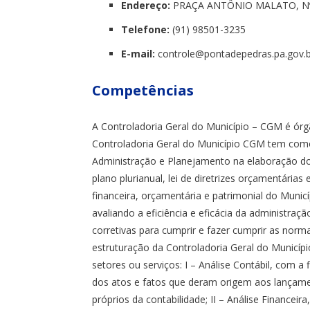
Endereço:
PRAÇA ANTÔNIO MALATO, Nº 
Telefone:
(91) 98501-3235
E-mail:
controle@
pontadepedras.pa.gov.b
Competências
A Controladoria Geral do Município – CGM é órgã
Controladoria Geral do Município CGM tem como c
Administração e Planejamento na elaboração dos
plano plurianual, lei de diretrizes orçamentárias 
financeira, orçamentária e patrimonial do Munic
avaliando a eficiência e eficácia da administraçã
corretivas para cumprir e fazer cumprir as norma
estruturação da Controladoria Geral do Municí
setores ou serviços: I – Análise Contábil, com a 
dos atos e fatos que deram origem aos lançam
próprios da contabilidade; II – Análise Financeira