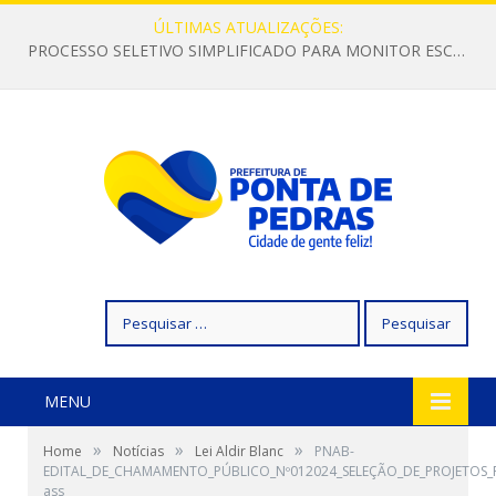
ÚLTIMAS ATUALIZAÇÕES:
PROCESSO SELETIVO SIMPLIFICADO PARA MONITOR ESCOLAR
Pesquisar
por:
MENU
»
»
»
Home
Notícias
Lei Aldir Blanc
PNAB-
EDITAL_DE_CHAMAMENTO_PÚBLICO_Nº012024_SELEÇÃO_DE_PROJETOS
ass